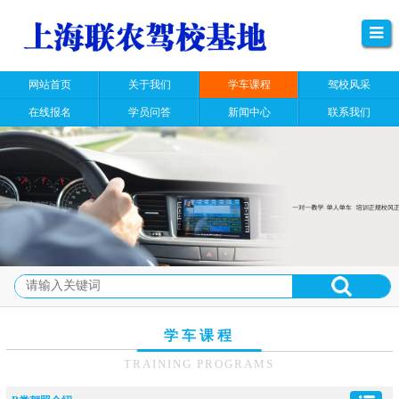
网站首页
关于我们
学车课程
驾校风采
在线报名
学员问答
新闻中心
联系我们
学车课程
TRAINING PROGRAMS