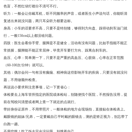
色盲，不然红绿灯都分不清可不行。
听力：一般会让你戴耳机，听不同频率的声音，或者医生小声说句话，你能听清
复述出来就没问题，两只耳朵听力都要达标。
身高：小车的话要求不高，只要不是特别矮，够得到方向盘、踩得动刹车油门就
行，一般150cm以上都没啥问题。
四肢：医生会看你手臂、腿脚是不是健全，活动有没有问题，比如手指能不能正
常抓握，腿脚能不能正常屈伸，毕竟开车要打方向、踩离合刹车的。
血压、心率：简单测一下，只要不是严重的高血压、心脏病，心率在正常范围
（60-100次/分钟）就可以。
其他：偶尔会问一句有没有癫痫、精神病这些影响开车的疾病，只要没有就没问
题，不用做额外检查。
再说说小要求和注意事项，记一下更省心：
体检要去上海车管所指定的医院或体检站，别随便找个医院，不然报告没用，提
前在驾校问清楚或者网上查一下就近的点就行。
带好身份证原件，不用带照片，一般体检的地方会现场拍，直接贴在体检表上。
戴眼镜的姐妹/兄弟，一定要戴自己平时戴的眼镜去，测的是矫正视力，别忘带了
白跑一趟。
不用空腹！吃了饭去完全没问题，别饿着自己。